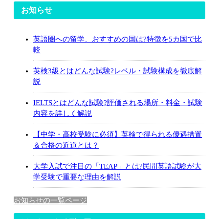
お知らせ
英語圏への留学、おすすめの国は?特徴を5カ国で比
較
英検3級とはどんな試験?レベル・試験構成を徹底解
説
IELTSとはどんな試験?評価される場所・料金・試験
内容を詳しく解説
【中学・高校受験に必須】英検で得られる優遇措置
＆合格の近道とは？
大学入試で注目の「TEAP」とは?民間英語試験が大
学受験で重要な理由を解説
お知らせの一覧ページ