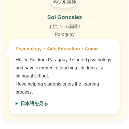
Sol Gonzalez
🇵🇾 ソル講師 /
Paraguay
Psychology・Kids Education・Anime
Hi! I’m Sol from Paraguay. I studied psychology
and have experience teaching children at a
bilingual school.
I love helping students enjoy the learning
process.
日本語を見る