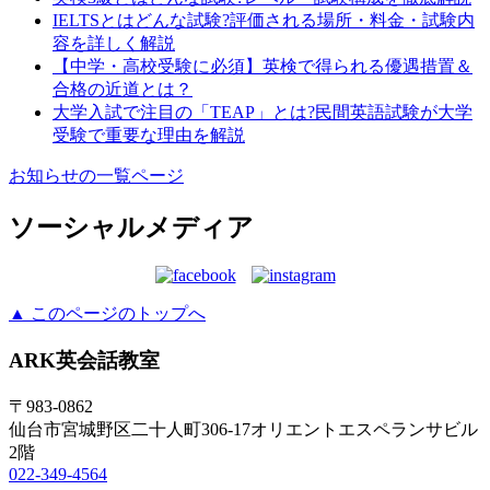
IELTSとはどんな試験?評価される場所・料金・試験内
容を詳しく解説
【中学・高校受験に必須】英検で得られる優遇措置＆
合格の近道とは？
大学入試で注目の「TEAP」とは?民間英語試験が大学
受験で重要な理由を解説
お知らせの一覧ページ
ソーシャルメディア
▲ このページのトップへ
ARK英会話教室
〒983-0862
仙台市宮城野区二十人町306-17オリエントエスペランサビル
2階
022-349-4564