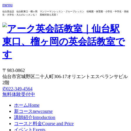
menu
仙台英会話 仙台駅東口・榴ヶ岡 マンツーマンレッスン・グループレッスン 幼稚園・保育園・小学生・中学生・高校
生・大学生・大人のレッスンも！ 英検対策も充実！
〒983-0862
仙台市宮城野区二十人町306-17オリエントエスペランサビル
2階
✆022-349-4564
無料体験受付中
ホーム
Home
新コース
newcourse
講師紹介
Introduction
コースと料金
Course and Price
イベント
Events