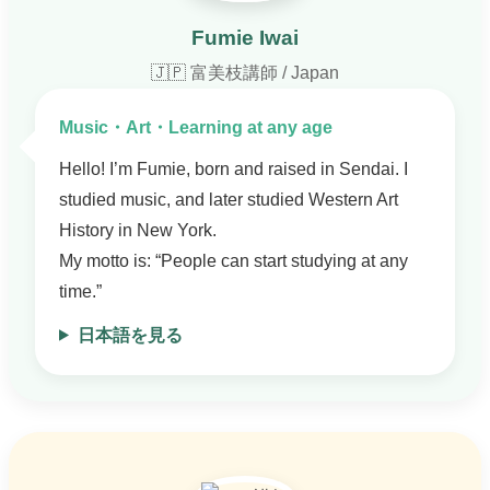
Fumie Iwai
🇯🇵 富美枝講師 / Japan
Music・Art・Learning at any age
Hello! I’m Fumie, born and raised in Sendai. I
studied music, and later studied Western Art
History in New York.
My motto is: “People can start studying at any
time.”
日本語を見る